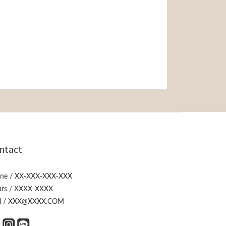
ntact
ne / XX-XXX-XXX-XXX
rs / XXXX-XXXX
l / XXX@XXXX.COM