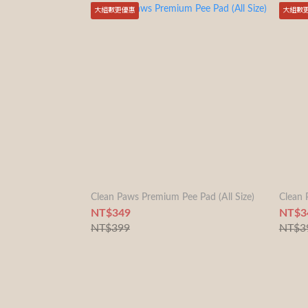
大組數更優惠
大組數
Clean Paws Premium Pee Pad (All Size)
Clean
NT$349
NT$3
NT$399
NT$3