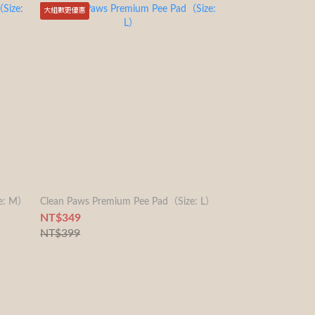
大組數更優惠
ze: M）
Clean Paws Premium Pee Pad（Size: L）
NT$349
NT$399