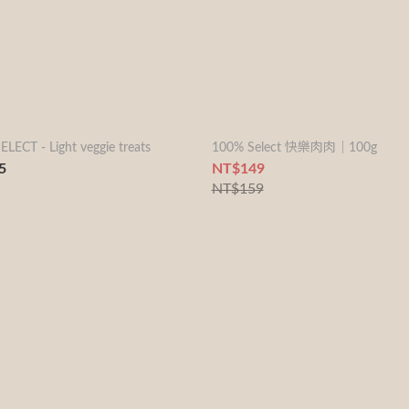
LECT - Light veggie treats
100% Select 快樂肉肉｜100g
5
NT$149
NT$159