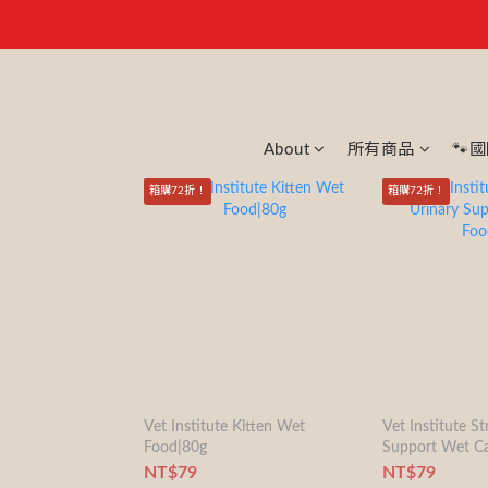
About
所有商品
🐾
箱購72折！
箱購72折！
Vet Institute Kitten Wet
Vet Institute St
Food|80g
Support Wet C
NT$79
NT$79