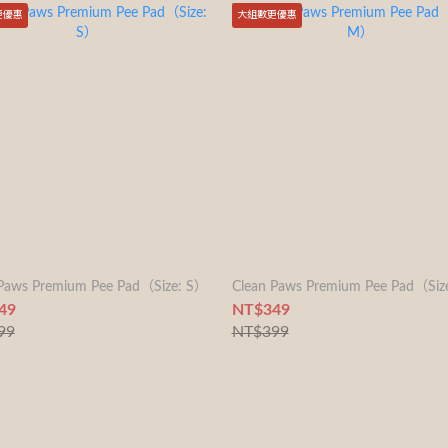
更優惠
大組數更優惠
 Paws Premium Pee Pad（Size: S）
Clean Paws Premium Pee Pad（Si
49
NT$349
99
NT$399