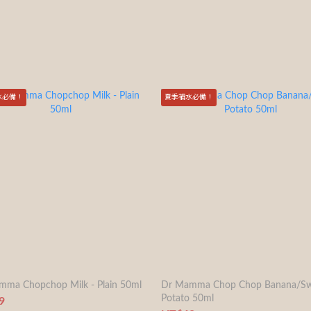
水必備！
夏季補水必備！
ma Chopchop Milk - Plain 50ml
Dr Mamma Chop Chop Banana/Sw
Potato 50ml
9