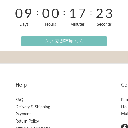
0
9
0
0
1
7
2
3
:
:
:
Days
Hours
Minutes
Seconds
8
0
6
1
2
7
▷▷ 立即補貨 ◁◁
5
0
1
6
4
0
5
3
Help
Co
4
2
FAQ
Pho
3
1
Delivery & Shipping
Hou
Payment
Mai
2
0
Return Policy