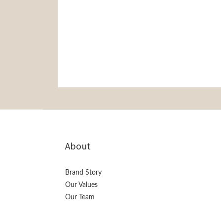
About
Brand Story
Our Values
Our Team