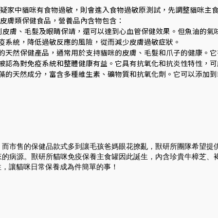
疑家中貓咪有食物過敏，則會進入食物過敏原測試，先調整貓咪主
皮膚類保健食品，營養品內含物包含：
，達到皮膚、毛髮及眼睛保靖，還可以達到心血管保健效果。但魚油的
疫系統，降低過敏反應的風險，從而減少皮膚過敏症狀。
的天然保健產品，通常用於支持貓咪的皮膚、毛髮和爪子的健康。它
被認為對免疫系統和整體健康有益。它具有抗氧化和抗炎性特性，可
藻的天然成分，富含多種維生素、礦物質和抗氧化劑。它可以添加到
，而市售的保健品款式多到讓毛孩爸媽眼花撩亂，獸研所團隊希望提
來的病源。獸研所貓咪免疫保養主食罐因此誕生，內含珍貴牛樟芝、
性，讓貓咪日常保養成為件簡單的事！