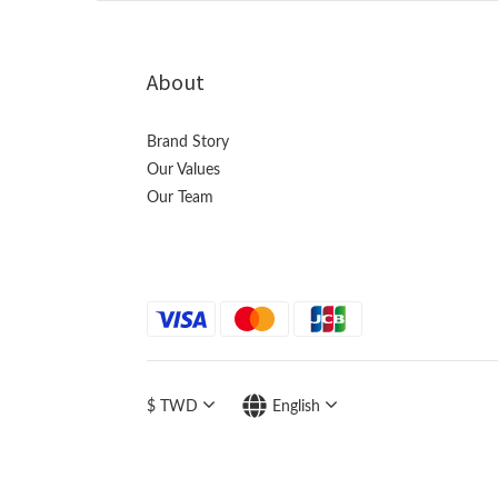
About
Brand Story
Our Values
Our Team
$
TWD
English