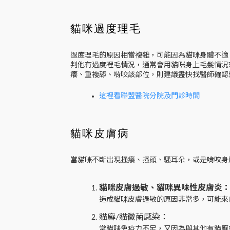
貓咪過度理毛
過度理毛的原因相當複雜，可能因為貓咪身體不適
判他有過度裡毛情況，通常會用貓咪身上毛髮情況
癢、重複舔、啃咬該部位，則建議盡快找醫師確認
這裡看聯盟醫院分院及門診時間
貓咪皮膚病
當貓咪不斷出現搔癢、搔頭、騷耳朵，或是啃咬身
貓咪皮膚過敏、貓咪異味性皮膚炎
造成貓咪皮膚過敏的原因非常多，可能來
貓廯/貓黴菌感染：
當貓咪免疫力不足，又因為與其他有貓廯