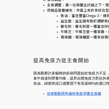
主食調整：萬一在與醫生討論之下，懷
保健品營養補充：市面上有許多綜合型
魚油：富含豐富Omga-3
益生菌：益生菌有助於調節免
鱉毛粉：鱉毛粉是一種富含矽
牛樟芝：牛樟芝是一種草藥，
褐藻糖：褐藻糖是一種來自褐
提高免疫力從主食開始
因為觀察許多貓咪的疾病問題始於免疫力不足
食中就達到營養均衡，提昇自體免疫力對抗外
魚油，綿密肉泥口感實測下有高達88%的適口
看獸研所貓咪免疫保養主食罐
這裡