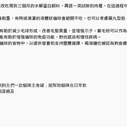
食改吃兩到三個月的水解蛋白飼料，再逐一測試新的肉種，在這過程
氣味較重，有時候滴灑的液體狀貓咪會避開不吃，也可以考慮藥丸型態
有助於減少毛球形成，改善毛髮質量，並增強爪子。鱉毛粉可以作為
能有助於增強貓咪的免疫功能，對抗感染和慢性疾病。
貓咪的食物中，以提供營養和支持整體健康。褐藻糖也被認為對皮膚
供飼主們一款貓咪主食罐，能幫助貓咪在日常飲
褐藻糖及