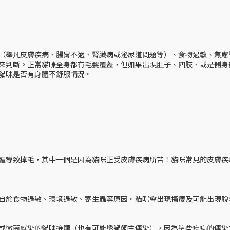
（舉凡皮膚疾病、腸胃不適、腎臟病或泌尿道問題等）、食物過敏、焦慮
來判斷。正常貓咪全身都有毛髮覆蓋，但如果出現肚子、四肢、或是側身
貓咪是否有身體不舒服情況。
體導致掉毛，其中一個是因為貓咪正受皮膚疾病所苦！貓咪常見的皮膚疾
：
自於食物過敏、環境過敏、寄生蟲等原因。貓咪會出現搔癢及可能出現脫
或黴菌感染的貓咪接觸（也有可能透過飼主傳染），因為這些疾病的傳染