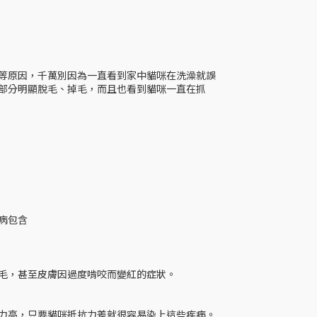
等原因，千萬別因為一直看到家中貓咪在洗澡就誤
部分明顯脫毛、掉毛，而且也看到貓咪一直在抓
病包含
毛，甚至皮膚因過度啃咬而變紅的症狀。
力高，只要貓咪抵抗力差就很容易染上這些疾病。