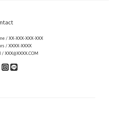
ntact
ne / XX-XXX-XXX-XXX
rs / XXXX-XXXX
l / XXX@XXXX.COM