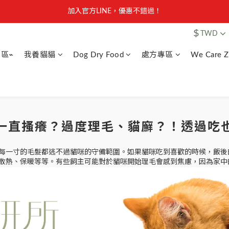
【安心聲明】 獸研所全品項未使用問題油品，點我看詳情 →
加入官方LINE，優惠不錯過！
$
TWD
【安心聲明】 獸研所全品項未使用問題油品，點我看詳情 →
區⌁
我養貓貓
Dog Dry Food
處方專區
We Care 
一直搔癢？過度理毛、貓廯？！透過吃
每一寸的毛髮都逃不過貓咪的守備範圍。如果貓咪吃到喜歡的時候，飯後
散熱、保暖等等。有些飼主可能對於貓咪開始理毛會感到焦慮，因為家中