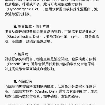
皮膚瘙癢、掉毛或耳炎。此時可考慮低敏處方飼料
（Hypoallergenic Diet），使用水解蛋白或特殊來源蛋白，減
少過敏源的刺激。
腸胃敏感、消化不良
腸胃功能較弱或曾罹患腸胃炎的狗狗，可能需要易消化配方
（Gastrointestinal Diet），並添加益生菌、益生元，或是低脂
肪、高纖維，以穩定腸道環境。
糖尿病
對糖尿病狗狗而言，穩定血糖是治療關鍵。糖尿病處方飼料
（Diabetic Diet）通常會採用低升糖指數的碳水化合物原料，
並提高纖維含量來減緩血糖波動。
心臟疾病
心臟病狗狗需嚴格限制鈉的攝取，以避免水分滯留和血壓升
高。心臟處方飼料（Cardiac Diet）通常含有低鈉配方，並添
加對心臟有益的營養素，如牛磺酸、左旋肉鹼等。