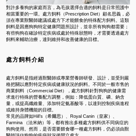
對許多養狗的家庭而言，為毛孩選擇合適的飼料是日常照護中
相當重要的一環。處方飼料（Prescription Diet）顧名思義，必
須在專業獸醫師建議或處方下才能餵食的特殊配方飼料。這類
飼料是因應狗狗特定健康問題所設計，並非所有狗狗都需要；
有些狗狗在確診特定疾病或處於特殊狀態時，才需要透過處方
飼料來輔助治療，達到維持和改善健康的目標。
處方飼料介紹
處方飼料是指經過獸醫師或專業營養師研發、設計，並受到嚴
格把關以應對特定疾病或健康狀況的飼料。不同於一般市售的
商業飼料（Commercial Diet），處方飼料針對狗狗的健康需
求進行特殊的營養配方調整，例如：降低蛋白質、磷、鈉含
量，或提高纖維量、添加特定氨基酸等，以達到控制疾病進程
或維持身體機能的目標。
常見的品牌如Hill’s（希爾思）、Royal Canin（皇家）、
Farmina （法米納）等，都有推出多種處方飼料供不同病症的
狗狗使用。然而，是否需要餵食哪一種處方飼料，仍必須由獸
醫師評估狗狗的疾病狀況後開立處方。