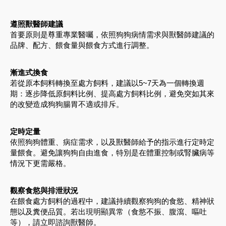
遵照獸醫師建議
首要原則是尊重專業醫囑，依照狗狗病情需求與獸醫師建議的
品牌、配方、餵食量與餵食方式進行調整。
漸進式換食
若從原本飼料轉換至處方飼料，建議以5~7天為一個轉換週
期：逐步降低原飼料比例、提高處方飼料比例，避免突如其來
的改變造成狗狗腸胃不適或排斥。
定時定量
依照狗狗體重、病症需求，以及獸醫師給予的指示進行定時定
量餵食。避免讓狗狗自由進食，特別是在體重控制或腎臟病等
情況下更需嚴格。
觀察食慾與排泄狀況
在餵食處方飼料的過程中，建議持續觀察狗狗的食慾、精神狀
態以及糞便品質。若出現明顯異常（食慾不振、腹瀉、嘔吐
等），請立即諮詢獸醫師。