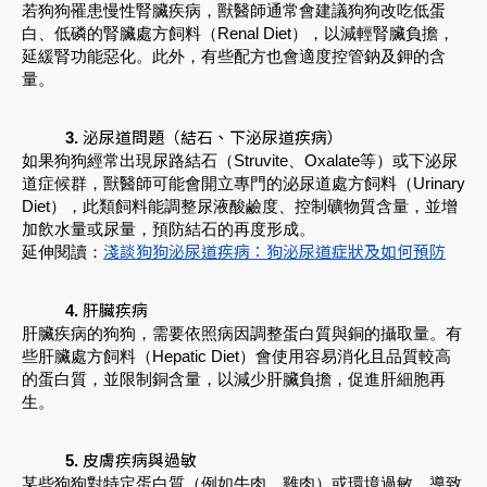
若狗狗罹患慢性腎臟疾病，獸醫師通常會建議狗狗改吃低蛋
白、低磷的腎臟處方飼料（Renal Diet），以減輕腎臟負擔，
延緩腎功能惡化。此外，有些配方也會適度控管鈉及鉀的含
量。
泌尿道問題（結石、下泌尿道疾病）
如果狗狗經常出現尿路結石（Struvite、Oxalate等）或下泌尿
道症候群，獸醫師可能會開立專門的泌尿道處方飼料（Urinary
Diet），此類飼料能調整尿液酸鹼度、控制礦物質含量，並增
加飲水量或尿量，預防結石的再度形成。
延伸閱讀：
淺談狗狗泌尿道疾病：狗泌尿道症狀及如何預防
肝臟疾病
肝臟疾病的狗狗，需要依照病因調整蛋白質與銅的攝取量。有
些肝臟處方飼料（Hepatic Diet）會使用容易消化且品質較高
的蛋白質，並限制銅含量，以減少肝臟負擔，促進肝細胞再
生。
皮膚疾病與過敏
某些狗狗對特定蛋白質（例如牛肉、雞肉）或環境過敏，導致