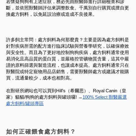
若懷疑狗狗有上述症狀，務必先由獸醫師進行詳細檢查和診
斷，並依照獸醫師評估來調整飲食。千萬別自行購買或擅自更
換處方飼料，以免延誤治療或造成不良後果。
許多飼主常問：處方飼料為何那麼貴？主要是因為處方飼料是
針對疾病所需的配方進行臨床試驗與營養學研究，以確保療效
與安全性。而且為了更好地控制狗狗疾病，處方飼料通常使用
易消化且高品質的蛋白質，並嚴格控管礦物質含量，這其中嚴
謹的原料篩選與製造流程，也讓成本提高。處方飼料通常只在
獸醫院或特定寵物用品店銷售，需要獸醫師處方或建議才能購
買，流通量較少，成本也相對高。
在獸研所網站也可以買到Hill’s（希爾思）、Royal Canin（皇
家）貓貓/狗狗的處方飼料與罐頭囉! →
100% Select 獸醫嚴選
處方飼料/罐頭專區
如何正確餵食處方飼料？