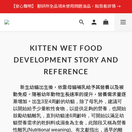
【安心聲明】 獸研所全品項未使用問題油品，點我看詳情 →
【安心聲明】 獸研所全品項未使用問題油品，點我看詳情 →
加入會員領$50購物金，再享首單免運！現領現用！
加入官方LINE，優惠不錯過！
【安心聲明】 獸研所全品項未使用問題油品，點我看詳情 →
KITTEN WET FOOD
DEVELOPMENT STORY AND
REFERENCE
新生幼貓出生後，依靠母貓哺乳給予其營養以及被
動免疫。隨著幼年動物生長速率的提升，營養需求量逐
3
至
4
周齡的幼貓，除了母乳外，建議可
漸增加。出生
以開始給予少量軟性食物，以提供足夠的營養
，
也開始
鼓勵幼貓離乳
，
直到幼貓達
6
周齡時
，
可開始以滿足幼
貓營養需求的乾飼料或濕食為主食
，
此階段又稱為營養
性離乳
(Nutritional weaning)
。有文獻指出
，
過早的離