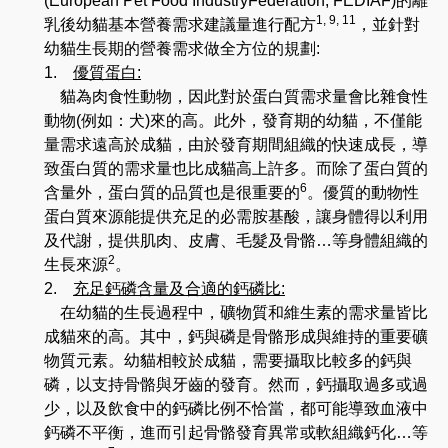
(European Pet Food IndustryFederation, FEDIAF)
的離
1, 9, 11
乳後幼貓基本營養需求建議量進行配方
，並針對
幼貓生長期的營養需求做全方位的規劃
:
1.
優質蛋白
:
貓為肉食性動物，因此對於蛋白質需求量會比雜食性
動物
(
例如
：
犬
)
來的高。此外，發育期的幼貓，不僅能
量需求遠高於成貓
，由於
發育期間組織的快速成長
，
導
致蛋白質的需求量也比成貓高上許多。而除了蛋白質的
6
含量外，蛋白質的品質也是很重要的
。優質的動物性
蛋白質來源能提供充足的必需胺基酸，讓身體得以利用
及代謝，提供肌肉
、
皮膚、毛髮及骨骼
…
等身體組織的
2
生長來源
。
2.
充足鈣磷含量及合適的鈣磷比
:
在幼貓的生長過程中
，
礦物質和維生素的需求量皆比
成貓來的高。其中
，
鈣與磷是骨骼形成與維持的重要礦
物質元素。幼貓相較於成貓，需要攝取比較多的鈣與
磷，以支持骨骼與牙齒的發育
。然而
，
鈣攝取過多或過
少
，
以及飲食中的鈣磷比例不恰當，都可能導致血液中
鈣磷不平衡
，
進而引起骨骼發育異常或軟組織鈣化
…
等