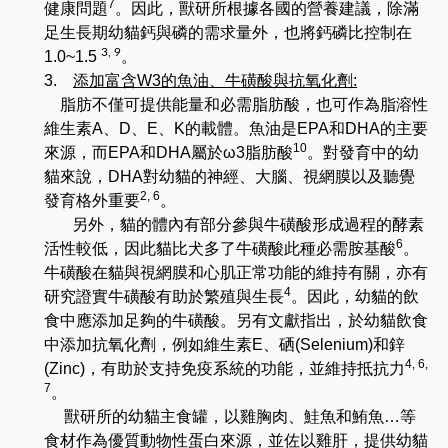
7
健康問題
。因此，獸研所根據各國的營養建議，除滿
足生長期幼貓鈣與磷的需求量外
，
也將鈣磷比控制在
3, 9
1.0
~
1.5
。
3.
添加富含
W3
的魚油
、
牛磺酸
與抗氧化劑
:
脂肪不僅可提供能量和必需脂肪酸
，
也可作為脂溶性
維生素
A
、
D
、
E
、
K
的載體。魚油是
EPA
和
DHA
的主要
10
來源，而
EPA
和
DHA
屬於
ω3
脂肪酸
。對發育中的幼
貓來說
，
DHA
對幼貓的神經
、
大腦
、
視網膜以及聽覺
2, 6
發育格外重要
。
另外
，
貓的體內
有部分
參與牛磺酸形成過程的酵素
6
活性較低
，
因此貓比犬多了牛磺酸此種
必需胺基酸
。
牛磺酸在貓與視網膜和心肌正常功能的維持有關
，
亦有
4
研究證實牛磺酸有助於繁
殖與生長
。
因此
，
幼貓的飲
食中應添加足夠的牛磺酸。另有文獻指出
，於
幼貓飲食
中添加抗氧
化劑
，
例如維生素
E
、
硒
(Selenium)
和鋅
4, 6,
(Zinc)
，有助於支持免疫系統的功能
，
並維持抵抗力
7
。
獸研所的幼貓主食罐，以雞胸肉、鮭魚和鮪魚
…
等
食材作為優質動物性蛋白來源，並佐以雞肝，提供幼貓