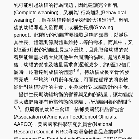
乳可能引起幼貓的行為問題
，
因此建議完全離乳
(Complete weaning)
，又稱為
’’
行為離乳
(Behavioral
6
weaning)’’
，
應在幼貓達到
6
至
8
周齡大後進行
。離乳
後的幼貓即進入發育期，或稱生長期
(Growing
period)
。
此階段的幼貓需要攝取足夠的熱量，以滿足
其生長、體溫調節與體重維持
…
等的需求。
而
其中
，
又
以
3
至
6
月齡的幼貓生長速率最快，且此階段幼貓的營
養與能量需求遠大於其他生命周期的貓咪。超過
6
月齡
後，幼貓的營養及熱量需求會逐漸減少
，
約
9
至
12
個月
4, 6
齡時
，逐漸達到成
貓的體態
。待幼貓成長至骨骼發
育完成
，平均
約
10
月齡年紀後
，可開始循序的將食物
從針對幼貓設計的主食，更換成針對成貓設計的主食。
提供生長期幼貓均衡的營養與足夠的熱量
，
讓幼貓能
4,
長大成健康並有適當體態的成貓
，
乃幼貓飼養的關鍵
6, 8
。獸研所的幼貓主食罐，依據美國飼料品管協會
(Association of American FeedControl Officials,
AAFCO)
，美國國家科學研究委員會
(National
Research Council, NRC)
和歐洲寵物食品產業聯盟