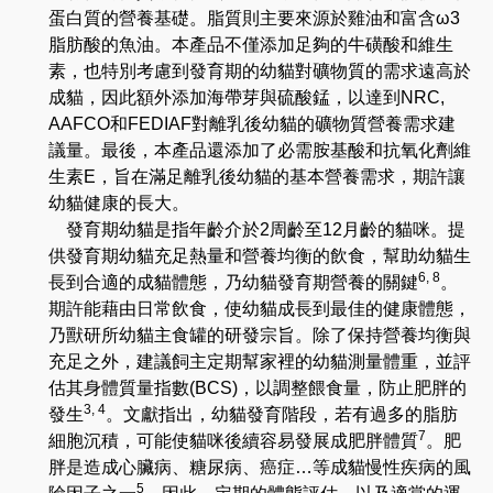
蛋白質的營養基礎。脂質則主要來源於雞油和富含
ω3
脂肪酸的魚油。本產品不僅添加足夠的牛磺酸和維生
素
，也特別考慮到
發育期的幼貓對礦物質的需求遠高於
成貓
，
因此額外添加海帶芽與硫酸錳
，以
達到
NRC,
AAFCO
和
FEDIAF
對離乳後幼貓的礦物質營養需求建
議量。最後
，本產品還
添加了必需胺基酸和抗氧化劑維
生素
E
，旨在
滿足離乳後幼貓的基本營養需求，期許讓
幼貓健康的長大。
發育期幼貓是指年齡介於
2
周齡至
12
月齡的貓咪。提
供發育期幼貓充足熱量和營養均衡的飲食，幫助幼貓生
6, 8
長到合適的成貓體態
，
乃幼貓發育期營養的關鍵
。
期許能藉由日常飲食，使幼貓成長到最佳的健康體態，
乃獸研所幼貓主食罐的研發宗旨。除了保持營養均衡與
充足之外，建議飼主定期幫家裡的幼貓測量體重，並評
估其身體質量指數
(BCS)
，
以調整餵食量，防止肥胖的
3, 4
發生
。文獻指出
，
幼貓發育階段，若有過多的脂肪
7
細胞沉積，可能使貓咪後續容易發展成肥胖體質
。肥
胖是造成心臟病
、
糖尿病
、
癌症
…
等成貓慢性疾病的風
5