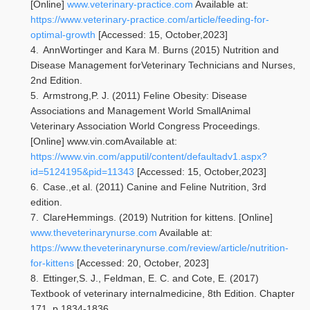
[Online]
www.veterinary-practice.com
Available at:
https://www.veterinary-practice.com/article/feeding-for-
optimal-growth
[Accessed: 15, October,2023]
4.
AnnWortinger and Kara M. Burns (2015) Nutrition and
Disease Management forVeterinary Technicians and Nurses,
2nd Edition.
5.
Armstrong,P. J. (2011) Feline Obesity: Disease
Associations and Management World SmallAnimal
Veterinary Association World Congress Proceedings.
[Online] www.vin.comAvailable at:
https://www.vin.com/apputil/content/defaultadv1.aspx?
id=5124195&pid=11343
[Accessed: 15, October,2023]
6.
Case.,et al. (2011) Canine and Feline Nutrition, 3rd
edition.
7.
ClareHemmings. (2019) Nutrition for kittens. [Online]
www.theveterinarynurse.com
Available at:
https://www.theveterinarynurse.com/review/article/nutrition-
for-kittens
[Accessed: 20, October, 2023]
8.
Ettinger,S. J., Feldman, E. C. and Cote, E. (2017)
Textbook of veterinary internalmedicine, 8th Edition. Chapter
171, p 1834-1836.