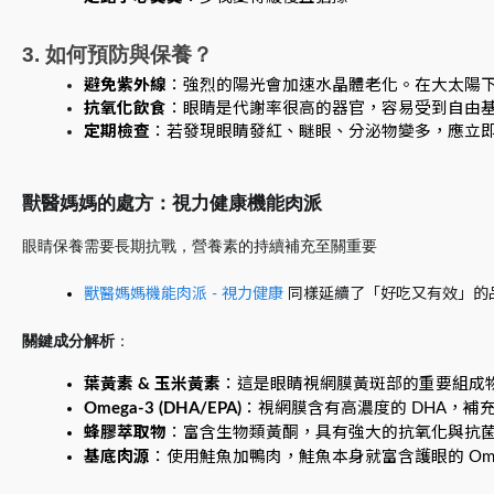
3. 如何預防與保養？
避免紫外線
：強烈的陽光會加速水晶體老化。在大太陽
抗氧化飲食
：眼睛是代謝率很高的器官，容易受到自由
定期檢查
：若發現眼睛發紅、瞇眼、分泌物變多，應立
獸醫媽媽的處方：視力健康機能肉派
眼睛保養需要長期抗戰，營養素的持續補充至關重要
獸醫媽媽機能肉派 - 視力健康
 同樣延續了「好吃又有效」
關鍵成分解析
：
葉黃素 & 玉米黃素
：這是眼睛視網膜黃斑部的重要組成
Omega-3 (DHA/EPA)
：視網膜含有高濃度的 DHA，補充
蜂膠萃取物
：富含生物類黃酮，具有強大的抗氧化與抗
基底肉源
：使用鮭魚加鴨肉，鮭魚本身就富含護眼的 Ome