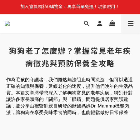
【安心聲明】 獸研所全品項未使用問題油品，點我看詳情 →
加入會員領$50購物金，再享首單免運！現領現用！
加入官方LINE，優惠不錯過！
【安心聲明】 獸研所全品項未使用問題油品，點我看詳情 →
狗狗老了怎麼辦？掌握常見老年疾
病徵兆與預防保養全攻略
作為毛孩的守護者，我們雖然無法阻止時間流逝，但可以透過
正確的知識與保養，延緩老化的速度，提升他們晚年的生活品
質。本篇文章將帶您深入了解狗狗常見的老年疾病，特別針對
讓許多家長頭痛的「關節」與「眼睛」問題提供居家照護建
議，並分享由獸醫師親自研發的獸醫媽媽Dr. Mamma機能肉
派，讓狗狗在享受美味零食的同時，也能輕鬆做好日常保養