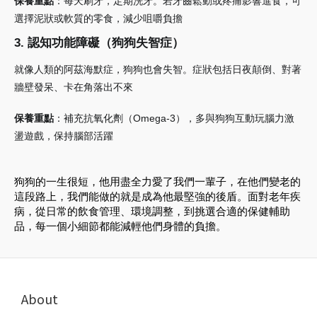
保養重點
：每天刷牙，定期洗牙。若牙齒鬆動或疼痛影響進食，可
選擇泥狀或軟質的零食，減少咀嚼負擔
3. 認知功能障礙（狗狗失智症）
就像人類的阿茲海默症，狗狗也會失智。症狀包括日夜顛倒、對著
牆壁發呆、卡在角落出不來
保養重點
：補充抗氧化劑（Omega-3），多與狗狗互動玩腦力激
盪遊戲，保持腦部活躍
狗狗的一生很短，他用盡全力愛了我們一輩子，在他們變老的
這段路上，我們能做的就是成為他最堅強的後盾。面對老年疾
病，從日常的飲食管理、環境調整，到挑選合適的保健輔助
品，每一個小細節都能減輕他們身體的負擔。
About