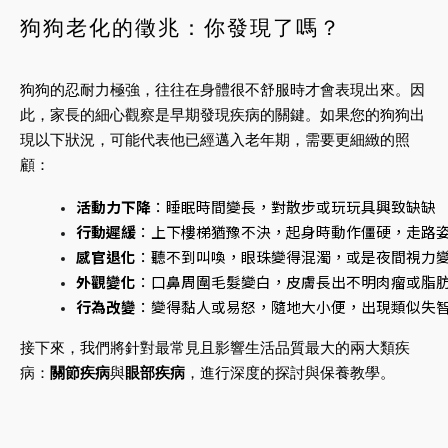
狗狗老化的徵兆：你發現了嗎？
狗狗的忍耐力極強，往往在身體很不舒服時才會表現出來。因
此，家長的細心觀察是早期發現疾病的關鍵。如果您的狗狗出
現以下狀況，可能代表他已經邁入老年期，需要更細緻的照
顧：
活動力下降
：睡眠時間變長，對散步或玩玩具興致缺缺
行動遲緩
：上下樓梯猶豫不決，起身時動作僵硬，走路
感官退化
：聽不到叫喚，眼珠變得混濁，或是夜間視力
外觀變化
：口鼻周圍毛髮變白，皮膚長出不明肉瘤或脂
行為改變
：變得黏人或易怒，隨地大小便，出現類似失
接下來，我們將針對最常見且影響生活品質最大的兩大類疾
病：
關節疾病
與
眼部疾病
，進行深度的探討與保養教學。