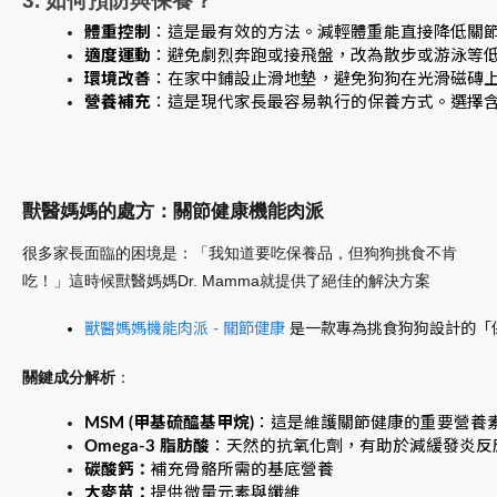
3. 如何預防與保養？
體重控制
：這是最有效的方法。減輕體重能直接降低關
適度運動
：避免劇烈奔跑或接飛盤，改為散步或游泳等
環境改善
：在家中鋪設止滑地墊，避免狗狗在光滑磁磚
營養補充
：這是現代家長最容易執行的保養方式。選擇含有
獸醫媽媽的處方：關節健康機能肉派
很多家長面臨的困境是：「我知道要吃保養品，但狗狗挑食不肯
吃！」這時候獸醫媽媽Dr. Mamma就提供了絕佳的解決方案
獸醫媽媽機能肉派 - 關節健康
 是一款專為挑食狗狗設計的
關鍵成分解析
：
MSM (甲基硫醯基甲烷)
：這是維護關節健康的重要營養
Omega-3 脂肪酸
：天然的抗氧化劑，有助於減緩發炎反
碳酸鈣：
補充骨骼所需的基底營養
大麥苗：
提供微量元素與纖維