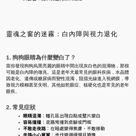
靈魂之窗的迷霧：白內障與視力退化
1. 狗狗眼睛為什麼變白了？
當你發現狗狗烏黑亮麗的眼睛中間出現灰白色的混濁物，那很
可能是白內障的徵兆。這是老年犬最常見的眼科疾病，水晶體
因老化、遺傳或糖尿病而變性混濁，阻擋光線進入視網膜，導
致視力模糊甚至失明。其他如乾眼症、核硬化也是常見的老年
眼疾。
2. 常見症狀
眼睛混濁
：瞳孔區出現白點或整片變白
容易撞撞
：走路常撞到桌腳或門框
不敢走夜路
：在暗處變得焦慮、不敢移動
走路小心翼翼
：步伐變得緩慢且猶豫