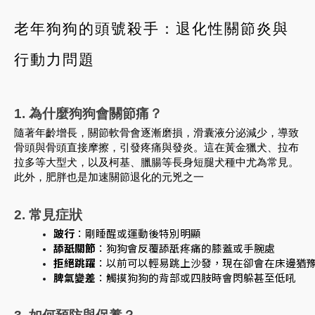
老年狗狗的頭號殺手：退化性關節炎與
行動力問題
1. 為什麼狗狗會關節痛？
隨著年齡增長，關節軟骨會逐漸磨損，滑囊液分泌減少，導致
骨頭與骨頭直接摩擦，引發疼痛與發炎。這在黃金獵犬、拉布
拉多等大型犬，以及柯基、臘腸等長身短腿犬種中尤為常見。
此外，肥胖也是加速關節退化的元兇之一
2. 常見症狀
跛行
：剛睡醒或運動後特別明顯
舔舐關節
：狗狗會反覆舔舐疼痛的膝蓋或手腕處
拒絕跳躍
：以前可以輕易跳上沙發，現在卻會在床邊猶
脾氣變差
：觸摸狗狗的背部或四肢時會閃躲甚至低吼