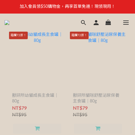
【安心聲明】 獸研所全品項未使用問題油品，點我看詳情 →
加入會員領$50購物金，再享首單免運！現領現用！
加入官方LINE，優惠不錯過！
【安心聲明】 獸研所全品項未使用問題油品，點我看詳情 →
箱購72折！
箱購72折！
獸研所幼貓成長主食罐｜
獸研所貓咪舒壓泌尿保養
80g
主食罐｜80g
NT$79
NT$79
NT$95
NT$95