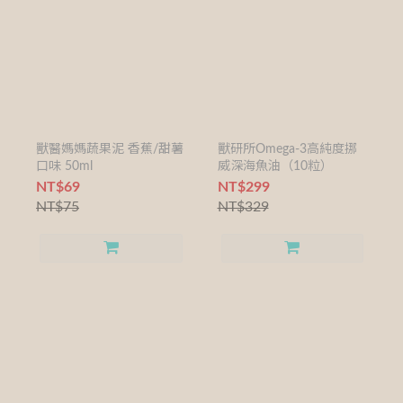
獸醫媽媽蔬果泥 香蕉/甜薯
獸研所Omega-3高純度挪
口味 50ml
威深海魚油（10粒）
NT$69
NT$299
NT$75
NT$329
9
9
9
8
9
9
8
8
7
9
8
8