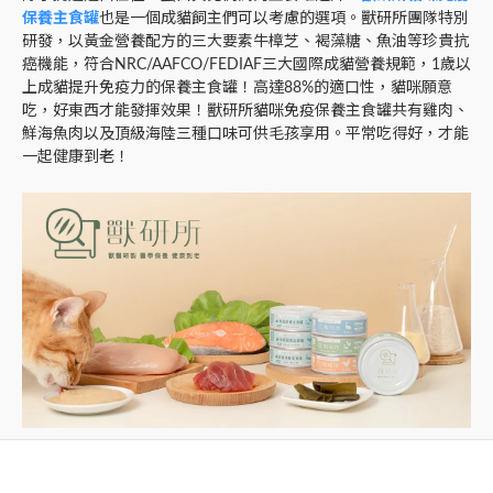
保養主食罐
也是一個成貓飼主們可以考慮的選項。獸研所團隊特別
研發，以黃金營養配方的三大要素牛樟芝、褐藻糖、魚油等珍貴抗
癌機能，符合NRC/AAFCO/FEDIAF三大國際成貓營養規範，1歲以
上成貓提升免疫力的保養主食罐！高達88%的適口性，貓咪願意
吃，好東西才能發揮效果！獸研所貓咪免疫保養主食罐共有雞肉、
鮮海魚肉以及頂級海陸三種口味可供毛孩享用。平常吃得好，才能
一起健康到老！