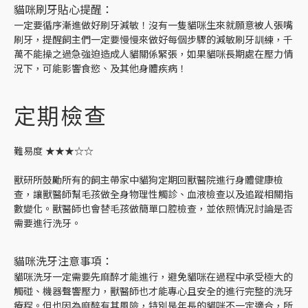
貓咪刷牙貼心提醒：
一定要循序漸進做好刷牙減敏！沒有一隻貓咪生來就願意被人張嘴
刷牙，提醒飼主們一定要慢慢來做好每個步驟的減敏刷牙訓練，千
萬不能操之過急強迫造成人貓關係緊張，如果貓咪長期處在壓力情
況下，可能影響食慾、及其他身體疾病！
定期檢查
難易度 ★★★☆☆
獸研所鼓勵所有的飼主帶家中貓狗定期回獸醫院進行身體健康檢
查，讓獸醫師幫毛孩做全身物理性觸診、血液檢查以及追蹤相關指
數變化。獸醫師也會替毛孩做簡單口腔檢查，並依照情況討論是否
需要進行洗牙。
貓咪洗牙注意事項：
貓咪洗牙一定需要先麻醉才能進行，避免貓咪在過程中承受極大的
觸碰、機器聲響壓力，獸醫師也才能專心且安全的進行完整的洗牙
療程。但也因為麻醉有其風險，特別是年長的貓咪不一定適合，所