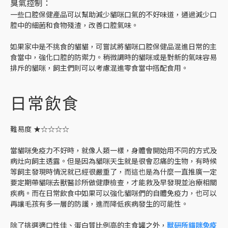
臭氣控制：
一些口腔保健產品可以幫助減少貓咪口氣的不好味道，通過減少口
腔中的細菌和食物殘渣，改善口腔氣味。
如果家中是不挑食的貓貓，可嘗試將貓咪口腔保健品混進日常的主
食當中，強化口腔的防禦力。稍微調時的貓咪或是對新的氣味容易
排斥的貓咪，飼主們則可以考慮混進零食當中搭配食用。
日常飲食
難易度 ★☆☆☆☆
當貓咪免疫力不好時，就像人類一樣，身體會開始用不同的方式及
病灶向飼主透露。但是因為貓咪天生就是很會忍痛的生物，有時候
等飼主發現時情況就已經很嚴重了，而這也是為什麼一直推廣一定
要定期帶貓咪去獸醫診所做健康檢查，才能救及早發現並治療相關
疾病。而在日常飲食中如果可以強化貓咪們的自體免疫力，也可以
再讓毛孩有多一層的防護，進而降低疾病發生的可能性。
除了挑選適口性佳、蛋白質比例高的主食罐之外，
獸研所貓咪免疫