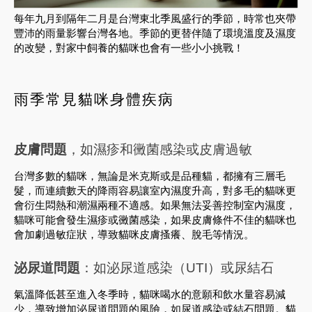
每年九月到隔年二月是台灣東北季風盛行的季節，時常也夾帶
豐沛的雨量影響台灣各地。季節的更替伴隨了環境溫度及濕度
的改變，對家中飼養的貓咪也會有一些小小挑戰！
雨季常見貓咪身體疾病
皮膚問題
，如濕疹和黴菌感染或皮膚過敏
台灣多數的貓咪，無論是米克斯或是品種貓，都擁有三層毛
髮，而連續數天的降雨容易讓室內濕度升高，對多毛的貓咪更
會衍生悶熱和潮濕兩種不適感。如果無法妥善控制室內濕度，
貓咪可能會發生濕疹或黴菌感染，如果皮膚條件不佳的貓咪也
會加劇過敏症狀，導致貓咪皮膚搔癢、脫毛等情況。
泌尿道問題
：如泌尿道感染（UTI）或尿結石
氣溫降低甚至進入冬季時，貓咪喝水的意願和飲水量容易減
少，導致增加泌尿道問題的風險，如尿道感染或結石問題。貓