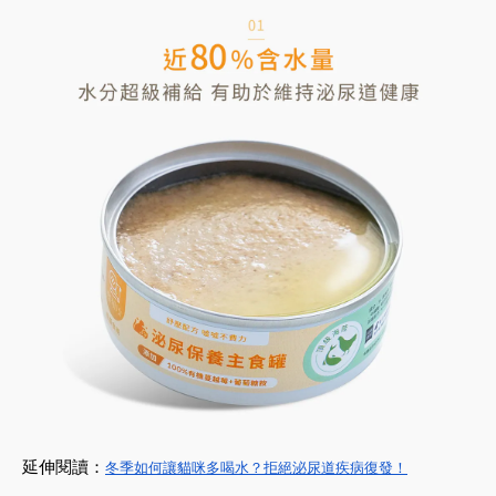
延伸閱讀：
冬季如何讓貓咪多喝水？拒絕泌尿道疾病復發！