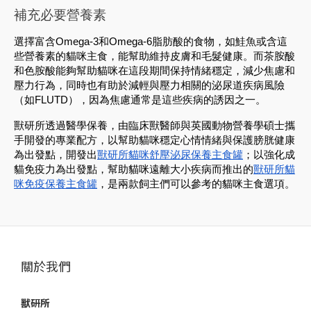
補充必要營養素
選擇富含Omega-3和Omega-6脂肪酸的食物，如鮭魚或含這
些營養素的貓咪主食，能幫助維持皮膚和毛髮健康。而茶胺酸
和色胺酸能夠幫助貓咪在這段期間保持情緒穩定，減少焦慮和
壓力行為，同時也有助於減輕與壓力相關的泌尿道疾病風險
（如FLUTD），因為焦慮通常是這些疾病的誘因之一。
獸研所透過醫學保養，由臨床獸醫師與英國動物營養學碩士攜
手開發的專業配方，以幫助貓咪穩定心情情緒與保護膀胱健康
為出發點，開發出
獸研所貓咪舒壓泌尿保養主食罐
；以強化成
貓免疫力為出發點，幫助貓咪遠離大小疾病而推出的
獸研所貓
咪免疫保養主食罐
，是兩款飼主們可以參考的貓咪主食選項。
關於我們
獸研所