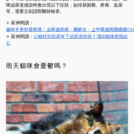
咪泌尿道感染時會出現以下症狀：如排尿困難、疼痛、血尿
等，需要立刻請獸醫師檢查。
延伸閱讀：
➣
貓咪冬季好發疾病！泌尿道疾病、關節炎、上呼吸道問題通通OU
延伸閱讀：
公貓特別容易有下泌尿道疾病？淺談貓咪膀胱結
➣
石
雨天貓咪會憂鬱嗎？