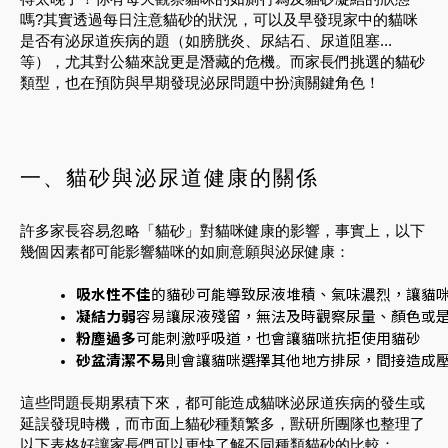
嗎?其實透過每日注意貓砂的狀況，可以及早發現家中的貓咪
是否有泌尿道疾病的題（如膀胱炎、尿結石、尿道阻塞...
等），尤其對公貓來說更是潛藏的危機。而家長們挑選的貓砂
類型，也在預防與早期發現泌尿問題中扮演關鍵角色！
一、貓砂與泌尿道健康的關係
許多家長容易忽略「貓砂」對貓咪健康的影響，事實上，以下
幾個因素都可能影響貓咪的如廁意願與泌尿健康：
吸水性不佳
的貓砂可能導致尿液堆積、氣味濃烈，讓貓
凝結力弱
容易讓尿液殘留，無法及時觀察尿量、顏色或
粉塵過多
可能刺激呼吸道，也會讓貓咪抗拒使用貓砂
砂盆清潔不易
則會讓貓咪選擇其他地方排尿，間接造成
這些問題長期累積下來，都可能造成貓咪泌尿道疾病的發生或
延誤發現時機，而市面上貓砂種類繁多，獸研所團隊也整理了
以下表格好讓家長們可以更快了解不同種類貓砂的比較：