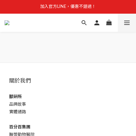
【安心聲明】 獸研所全品項未使用問題油品，點我看詳情 →
加入官方LINE，優惠不錯過！
【安心聲明】 獸研所全品項未使用問題油品，點我看詳情 →
關於我們
獸研所
品牌故事
實體通路
百分百集團
聯盟動物醫院