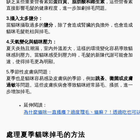
缺乏某些重要營養素如
蛋白質、脂肪酸和維生素
，這些營養素
直接影響毛髮的健康程度，進一步加劇掉毛問題。
3.攝入太多鹽分：
當貓咪攝取過多的
鹽分
，除了會造成腎臟的負擔外，也會造成
貓咪毛髮乾枯與掉毛。
4.天氣變化與貓咪壓力：
夏天炎熱且潮濕，室內外溫差大，這樣的環境變化容易導致貓
咪感到壓力。當貓咪感受到壓力時，毛髮的新陳代謝可能會加
速，使得掉毛更為明顯。
5.季節性皮膚病問題：
夏季也是貓咪容易感染皮膚病的季節，例如
跳蚤、黴菌或皮膚
過敏
等問題。這些皮膚疾病會導致貓咪經常舔毛、搔抓，進一
步增加掉毛。
延伸閱讀：
為什麼貓咪一直搔癢？過度理毛、貓廯？！透過吃也可
處理夏季貓咪掉毛的方法