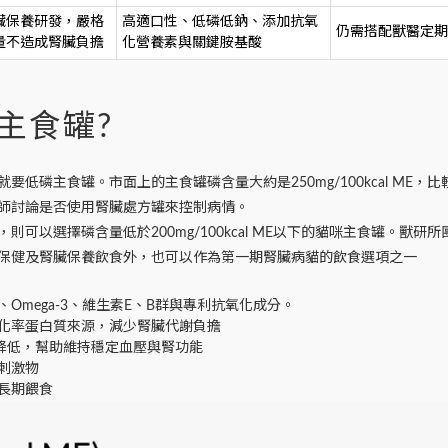
臟保養研發，嚴格
高適口性、低磷低鈉、添加抗氧
仍需搭配獸醫定期
量不造成腎臟負擔
化營養素與關鍵胺基酸
主食罐?
低磷主食罐。市面上的主食罐磷含量大約是250mg/100kcal ME
師討論是否使用腎臟處方罐來控制病情。
可以選擇磷含量低於200mg/100kcal ME以下的貓咪主食罐。獸研
保健及腎臟保養飲食外，也可以作為第一期腎臟病貓的飲食選項之一
Omega-3、維生素E、B群與專利抗氧化成分。
化率蛋白質來源，減少腎臟代謝負擔
含量降低，幫助維持穩定血壓與腎功能
刺激物
長期餵食