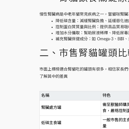
慢性腎臟病是中老年貓常見疾病之一，當貓咪腎臟
降低磷含量
：減緩腎臟負擔、延緩惡化速
控制蛋白質質量與比例
：提供高品質易吸
增加水分攝取
：幫助尿液稀釋、降低尿毒
補充腎臟保健成分
：如 Omega-3、B
二、市售腎貓罐頭比
市面上標榜適合腎貓吃的罐頭有很多，相信家長們
了解其中的差異
名稱
特色
需至獸醫師購
腎臟處方罐
食，嚴格控制
一般市售的主
低磷主食罐
量