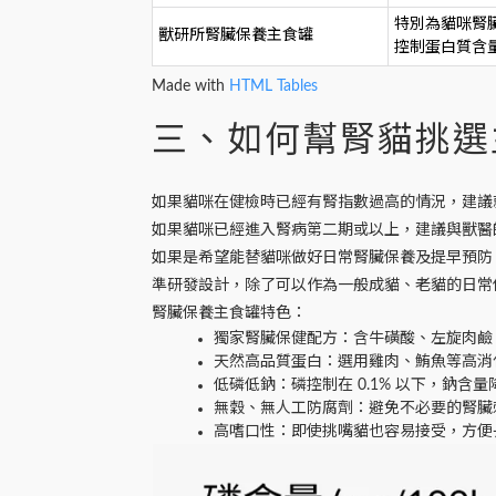
特別為貓咪腎
獸研所腎臟保養主食罐
控制蛋白質含
Made with
HTML Tables
三、如何幫腎貓挑選
如果貓咪在健檢時已經有腎指數過高的情況，建議就要
如果貓咪已經進入腎病第二期或以上，建議與獸醫
如果是希望能替貓咪做好日常腎臟保養及提早預防，則
準研發設計，
除了可以作為一般成貓、老貓的日常
腎臟保養主食罐特色：
獨家腎臟保健配方
：含牛磺酸、左旋肉鹼、
天然高品質蛋白
：選用雞肉、鮪魚等高消
低磷低鈉
：磷控制在 0.1% 以下，鈉
無穀、無人工防腐劑
：避免不必要的腎臟
高嗜口性
：即使挑嘴貓也容易接受，方便