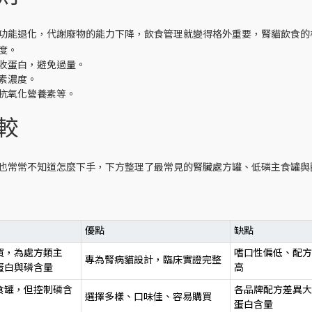
功能退化，代謝廢物的能力下降，飲食管理就變得格外重要，腎貓飲食的
度。
收蛋白，避免過量。
素濃度。
群、抗氧化營養素等。
較
也常常不知道怎麼下手，下方整理了最常見的腎臟處方罐、低磷主食罐與
優點
缺點
買，為處方類主
嗜口性偏低、配方
專為腎病貓設計，臨床實證完整
蛋白與磷含量
高
食罐，但控制磷含
各品牌配方差異大
選擇多樣、口味佳、容易購買
蛋白含量