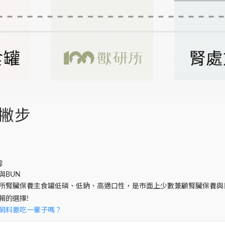
撇步
等
與BUN
所腎臟保養主食罐低磷、低鈉、高適口性，是市面上少數兼顧腎臟保養與
賴的選擇!
飼料要吃一輩子嗎？