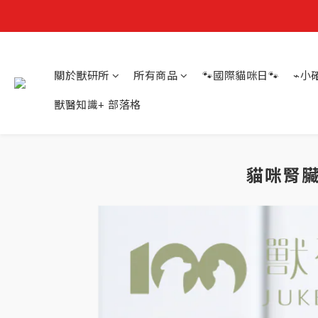
關於獸研所
所有商品
🐾國際貓咪日🐾
⌁小
獸醫知識+ 部落格
貓咪腎