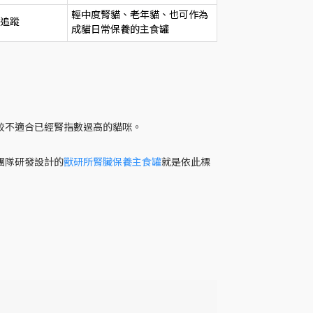
輕中度腎貓、老年貓、也可作為
追蹤
成貓日常保養的主食罐
，比較不適合已經腎指數過高的貓咪。
所團隊研發設計的
獸研所腎臟保養主食罐
就是依此標