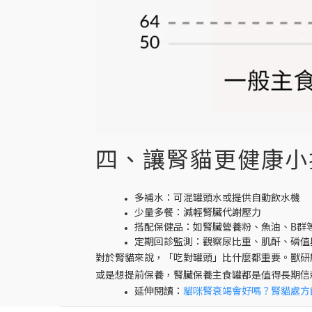
四、讓腎貓更健康小
多補水
：可混罐頭水或提供自動飲水機
少量多餐
：減輕腎臟代謝壓力
搭配保健品
：如腎臟營養粉、魚油、B群
定期回診監測
：觀察尿比重、肌酐、磷值
對於腎貓來說，「吃對罐頭」比什麼都重要。獸研
或是想提前保養，腎臟保養主食罐都是值得長期信
延伸閱讀：
貓咪腎衰竭會好嗎？腎貓處方