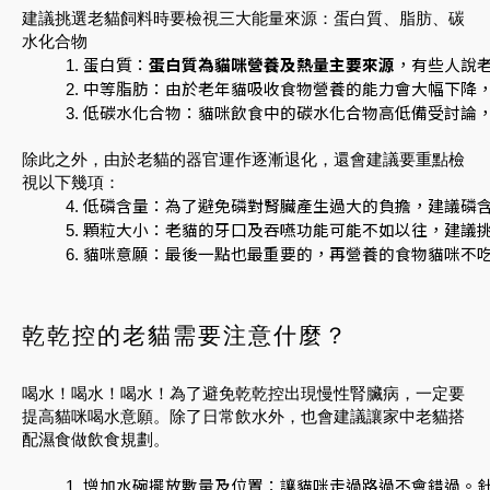
建議挑選老貓飼料時要檢視三大能量來源：蛋白質、脂肪、碳
水化合物
蛋白質：
蛋白質為貓咪營養及熱量主要來源
，有些人說
中等脂肪：由於老年貓吸收食物營養的能力會大幅下降
低碳水化合物：貓咪飲食中的碳水化合物高低備受討論
除此之外，由於老貓的器官運作逐漸退化，還會建議要重點檢
視以下幾項：
低磷含量：為了避免磷對腎臟產生過大的負擔，建議磷含量控制在1
顆粒大小：老貓的牙口及吞嚥功能可能不如以往，建議
貓咪意願：最後一點也最重要的，再營養的食物貓咪不
乾乾控的老貓需要注意什麼？
喝水！喝水！喝水！為了避免乾乾控出現慢性腎臟病，一定要
提高貓咪喝水意願。除了日常飲水外，也會建議讓家中老貓搭
配濕食做飲食規劃。
增加水碗擺放數量及位置：讓貓咪走過路過不會錯過。