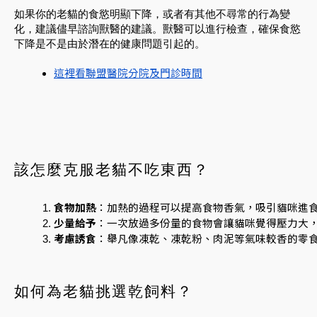
如果你的老貓的食慾明顯下降，或者有其他不尋常的行為變
化，建議儘早諮詢獸醫的建議。獸醫可以進行檢查，確保食慾
下降是不是由於潛在的健康問題引起的。
這裡看聯盟醫院分院及門診時間
該怎麼克服老貓不吃東西？
食物加熱
：加熱的過程可以提高食物香氣，吸引貓咪進食
少量給予
：一次放過多份量的食物會讓貓咪覺得壓力大
考慮誘食
：舉凡像凍乾、凍乾粉、肉泥等氣味較香的零
如何為老貓挑選乾飼料？