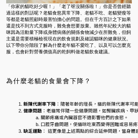
「你家的貓吃好少喔！」「老了呀沒關係啦！」你是否曾經聽
過這樣的對話呢？老貓食慾異常下降、老貓不吃、老貓變瘦等
等都是老貓照顧時最害怕擔心的問題。但在千方百計之下如果
還是找不到方式克服時，難免會想要放棄。雖然年紀較大的貓
咪因為活動量下降或身體病痛的關係食物減少在所難免，但飼
主還是需要積極檢視現在的飲食規劃及確認貓咪的健康狀況。
以下帶你分階段了解為什麼老年貓不愛吃了、以及可以怎麼克
服，也會針對營養價值高的乾飼料做老貓飲食建議。
為什麼老貓的食量會下降？
新陳代謝率下降
：隨著年齡的增長，貓的新陳代謝率可
健康問題
：老貓常伴隨一些健康問題，如腎臟疾病、甲
關節疼痛或內臟器官不適影響他們的食慾。
口腔牙齒問題，使貓咪吃東西變得困難或容易疼
缺乏運動
： 這更像是上述兩點的綜合延伸問題，當身體