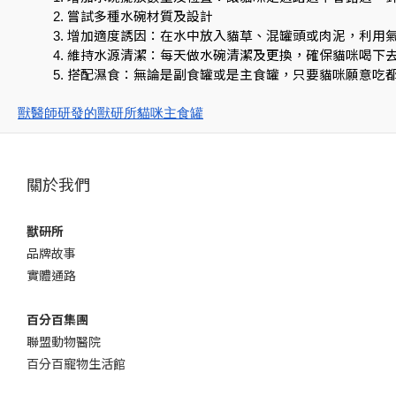
嘗試多種水碗材質及設計
增加適度誘因：在水中放入貓草、混罐頭或肉泥，利用
維持水源清潔：每天做水碗清潔及更換，確保貓咪喝下
搭配濕食：無論是副食罐或是主食罐，只要貓咪願意吃
獸醫師研發的獸研所貓咪主食罐
關於我們
獸研所
品牌故事
實體通路
百分百集團
聯盟動物醫院
百分百寵物生活館