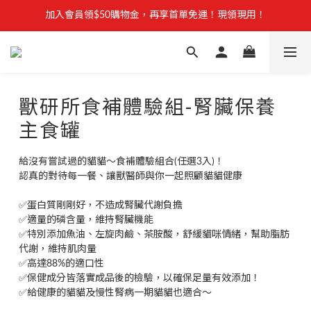
【安心聲明】 獸研所全品項未使用問題油品，點我看詳情 →
加入會員領$50購物金，再享首單免運！現領現用！
加入官方LINE，優惠不錯過！
【安心聲明】 獸研所全品項未使用問題油品，點我看詳情 →
獸研所食補體驗組-腎臟保養
主食罐
給沒有嘗試過的貓貓～食補體驗組合(任選3入)！
認真的對待每一餐、讓獸醫師與你一起照顧貓貓健康
✅蛋白質剛剛好，不造成腎臟代謝負擔 
✅適量的磷含量，維持腎臟機能
✅特別添加魚油、左旋肉鹼、茶胺酸，舒緩貓咪情緒，幫助脂肪
代謝，維持肌肉量 
✅高達88%的適口性
✅保健成分皆落實成品後的檢驗，以確保足量有效添加！
✅給健康的貓貓及慢性腎病一期貓貓也適合～