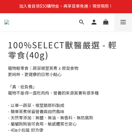
【安心聲明】 獸研所全品項未使用問題油品，點我看詳情 →
加入會員領$50購物金，再享首單免運！現領現用！
加入官方LINE，優惠不錯過！
【安心聲明】 獸研所全品項未使用問題油品，點我看詳情 →
100%SELECT獸醫嚴選 - 輕
零食(40g)
寵物輕零食｜蔬菜根莖蒸煮 x 原型食物
更純粹、更健康的日常小點心
「真．低負擔」
寵物不是得一直吃肉肉、營養的來源其實有很多種
- 以單一蔬菜、根莖類原料製成
- 簡單蒸煮保留營養與自然風味
- 天然零添加：無鹽、無油、無香料、無防腐劑
- 貓貓狗狗皆可食用、敏感體質也安心
- 40g小包裝 好方便