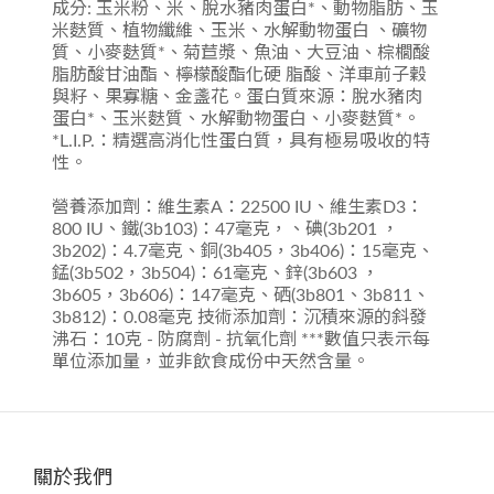
成分: 玉米粉、米、脫水豬肉蛋白*、動物脂肪、玉
米麩質、植物纖維、玉米、水解動物蛋白 、礦物
質、小麥麩質*、菊苣漿、魚油、大豆油、棕櫚酸
脂肪酸甘油酯、檸檬酸酯化硬 脂酸、洋車前子穀
與籽、果寡糖、金盞花。蛋白質來源：脫水豬肉
蛋白*、玉米麩質、水解動物蛋白、小麥麩質*。
*L.I.P.：精選高消化性蛋白質，具有極易吸收的特
性。
營養添加劑：維生素A：22500 IU、維生素D3：
800 IU、鐵(3b103)：47毫克，、碘(3b201 ，
3b202)：4.7毫克、銅(3b405，3b406)：15毫克、
錳(3b502，3b504)：61毫克、鋅(3b603 ，
3b605，3b606)：147毫克、硒(3b801、3b811、
3b812)：0.08毫克 技術添加劑：沉積來源的斜發
沸石：10克 - 防腐劑 - 抗氧化劑 ***數值只表示每
單位添加量，並非飲食成份中天然含量。
關於我們