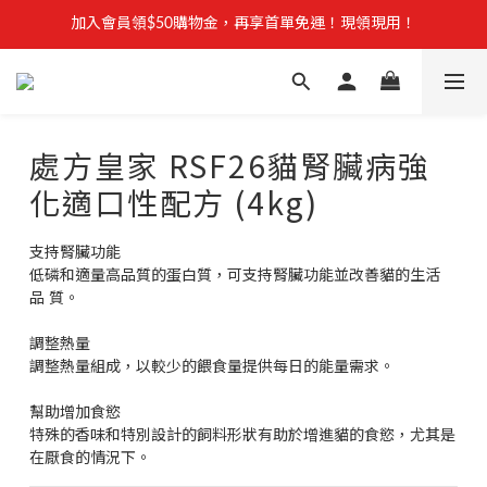
【安心聲明】 獸研所全品項未使用問題油品，點我看詳情 →
加入會員領$50購物金，再享首單免運！現領現用！
加入官方LINE，優惠不錯過！
【安心聲明】 獸研所全品項未使用問題油品，點我看詳情 →
處方皇家 RSF26貓腎臟病強
化適口性配方 (4kg)
支持腎臟功能
低磷和適量高品質的蛋白質，可支持腎臟功能並改善貓的生活
品 質。
調整熱量
調整熱量組成，以較少的餵食量提供每日的能量需求。
幫助增加食慾
特殊的香味和特別設計的飼料形狀有助於增進貓的食慾，尤其是
在厭食的情況下。