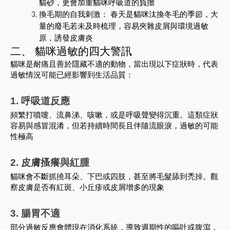
貓砂，更會加重貓咪呼吸道的負擔
換毛期的自我刺激： 春天是貓咪汰換冬毛的季節，大
量的廢毛若未及時梳理，容易夾雜皮屑與環境過敏
原，誘發皮膚炎
二、 貓咪過敏的四大警訊
貓咪是耐痛且善於隱藏不適的動物，當出現以下症狀時，代表
過敏情況可能已經影響到生活品質：
1. 呼吸道反應
頻繁打噴嚏、流鼻涕、咳嗽，或是呼吸聲變得沉重。這類症狀
容易與感冒混淆，但若持續時間長且伴隨流眼淚，過敏的可能
性極高
2. 皮膚搔癢與紅腫
貓咪會不斷抓撓耳朵、下巴或四肢，甚至將毛髮舔到禿掉。觀
察皮膚是否有紅斑、小丘疹或皮屑增多的現象
3. 腸胃不適
部分過敏反應會體現在消化系統，導致週期性的嘔吐或腹瀉，