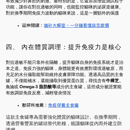
有效減少對鼻腔的刺激。最特別的是，它還添加潛血測試粒子
功能，讓你在對抗過敏的同時，也能監控貓咪的泌尿道健康。
對於換季期間免疫力波動的貓咪來說，這是一層額外的保護
延伸閱讀：
貓砂大解密，一分鐘看懂該怎麼選
四、 內在體質調理：提升免疫力是核心
對抗過敏不能只靠外在隔離，提升貓咪自身的免疫系統才是治
本之道。免疫力強的貓咪，身體能更有效應對環境過敏原，而
充足的水分攝取能幫助維持皮膚屏障功能。透過高品質的主食
罐，不僅能補水，還能攝取到優質蛋白質，尋找含有
牛樟芝、
魚油
或
Omega-3 脂肪酸等
成分的主食罐，這些成分被證實能
有效調節免疫反應，減輕發炎情況
獸研所推薦：
免疫保養主食罐
這款主食罐專為需要強化體質的貓咪設計。在換季期間，
透過營養豐富的罐頭替代乾糧，能讓貓咪從內而外建立防
護網