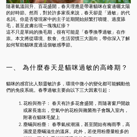
隨著氣溫回升、百花盛開，春天理應是帶著貓咪在窗邊曬太陽
的好時節。然而，對於許多家長來說，春天卻是「過敏」的代
名詞。你是否發現家中的主子近期開始頻繁打噴嚏、過度舔
毛，甚至皮膚出現一塊塊紅疹？
這不只是單純的換毛期，很有可能是「春季換季過敏」在作
祟。本文將從環境、飲食、生活習慣三大面向，帶你深入了解
如何幫助貓咪度過這個敏感季節。
一、 為什麼春天是貓咪過敏的高峰期？
貓咪的感官比人類靈敏許多，環境中微小的變化都可能觸動他
們的免疫系統。春季過敏主要由以下三大因素引起：
花粉與孢子： 春天有許多花會盛開，而隨著窗戶開啟
或家長進出，空氣中的花粉與黴菌孢子會飄入室內，
附著在貓咪毛髮上
塵蟎與粉塵： 春季氣候潮濕，甚至開始有梅雨季，高
濕度是塵蟎滋生的溫床。此外，若使用粉塵量較多的