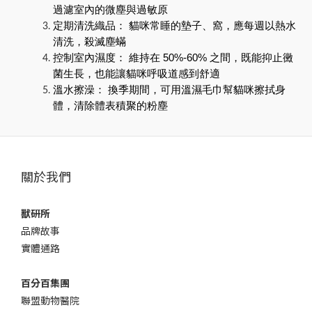
過濾室內的微塵與過敏原
定期清洗織品： 貓咪常睡的墊子、窩，應每週以熱水
清洗，殺滅塵蟎
控制室內濕度： 維持在 50%-60% 之間，既能抑止黴
菌生長，也能讓貓咪呼吸道感到舒適
溫水擦澡： 換季期間，可用溫濕毛巾幫貓咪擦拭身
體，清除體表積聚的粉塵
關於我們
獸研所
品牌故事
實體通路
百分百集團
聯盟動物醫院