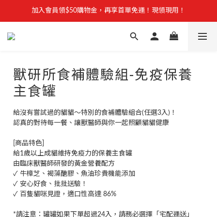
【安心聲明】 獸研所全品項未使用問題油品，點我看詳情 →
加入會員領$50購物金，再享首單免運！現領現用！
加入官方LINE，優惠不錯過！
【安心聲明】 獸研所全品項未使用問題油品，點我看詳情 →
獸研所食補體驗組-免疫保養
主食罐
給沒有嘗試過的貓貓～特別的食補體驗組合(任選3入)！
認真的對待每一餐、讓獸醫師與你一起照顧貓貓健康
[商品特色]
給1歲以上成貓維持免疫力的保養主食罐
由臨床獸醫師研發的黃金營養配方
✓ 牛樟芝、褐藻醣膠、魚油珍貴機能添加
✓ 安心好食、批批送驗！
✓ 百隻貓咪見證，適口性高達 86%
*請注意：罐罐如果下單超過24入，請務必選擇「宅配運送」