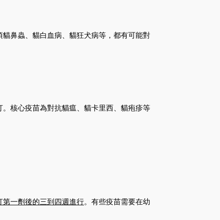
項貓鼻蟲、貓白血病、貓狂犬病等，都有可能對
打。核心疫苗為對抗貓瘟、貓卡里西、貓疱疹等
打第一劑後的三到四週進行
。有些疫苗需要在幼