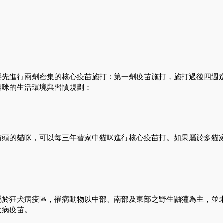
要先進行兩劑密集的核心疫苗施打：第一劑疫苗施打，施打過後四週
貓咪的生活環境與習慣規劃：
街頭的貓咪，可以
每三年
替家中貓咪進行核心疫苗打。如果屬於多貓
屬於狂犬病疫區，罹病動物以中部、南部及東部之野生鼬獾為主，並
犬病疫苗。