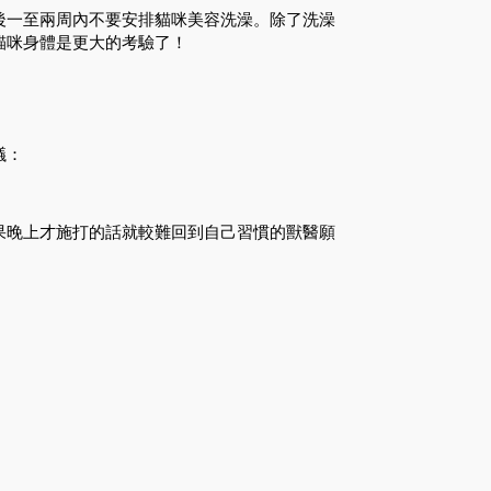
後一至兩周內不要安排貓咪美容洗澡。除了洗澡
貓咪身體是更大的考驗了！
議：
果晚上才施打的話就較難回到自己習慣的獸醫願