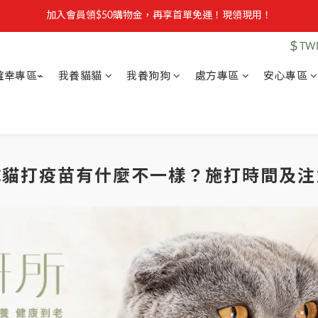
【安心聲明】 獸研所全品項未使用問題油品，點我看詳情 →
加入會員領$50購物金，再享首單免運！現領現用！
$
TW
加入官方LINE，優惠不錯過！
確幸專區⌁
我養貓貓
我養狗狗
處方專區
安心專區
【安心聲明】 獸研所全品項未使用問題油品，點我看詳情 →
成貓打疫苗有什麼不一樣？施打時間及注