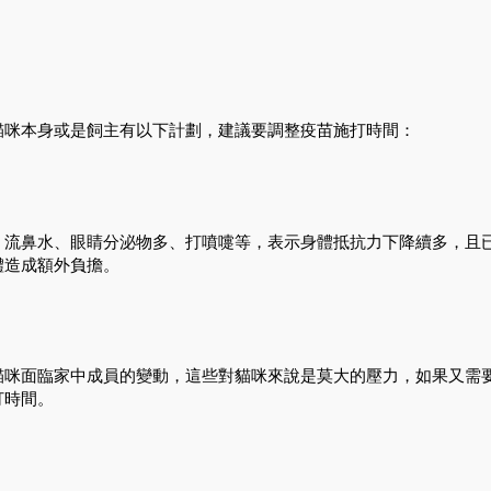
貓咪本身或是飼主有以下計劃，建議要調整疫苗施打時間：
、流鼻水、眼睛分泌物多、打噴嚏等，表示身體抵抗力下降續多，且
體造成額外負擔。
貓咪面臨家中成員的變動，這些對貓咪來說是莫大的壓力，如果又需
打時間。