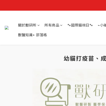
關於獸研所
所有商品
🐾國際貓咪日🐾
⌁小
獸醫知識+ 部落格
幼貓打疫苗、